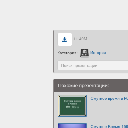
11.49M
Категория:
История
Похожие презентации:
Смутное время в Ро
Смутное Время 159