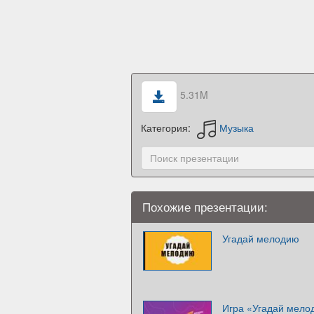
5.31M
Категория:
Музыка
Похожие презентации:
Угадай мелодию
Игра «Угадай мело