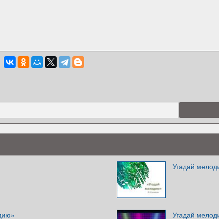
Угадай мелоди
дию»
Угадай мелод