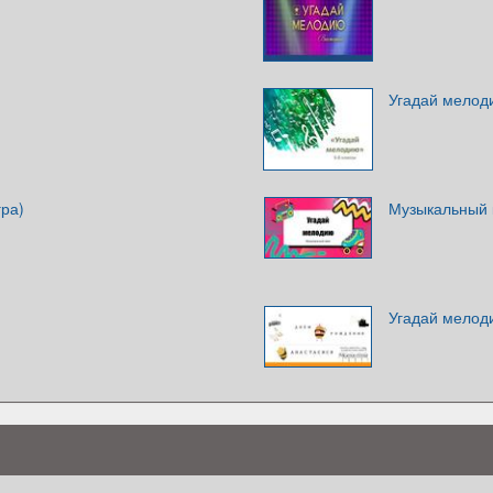
Угадай мелоди
гра)
Музыкальный 
Угадай мелод