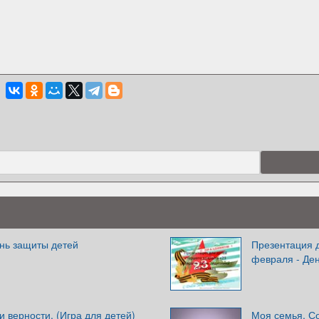
нь защиты детей
Презентация д
февраля - Де
и верности. (Игра для детей)
Моя семья. С