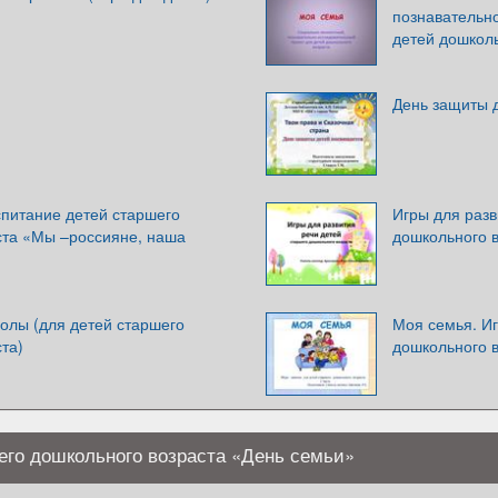
познавательно
детей дошколь
!
День защиты 
спитание детей старшего
Игры для разв
ста «Мы –россияне, наша
дошкольного 
олы (для детей старшего
Моя семья. Иг
та)
дошкольного в
его дошкольного возраста «День семьи»