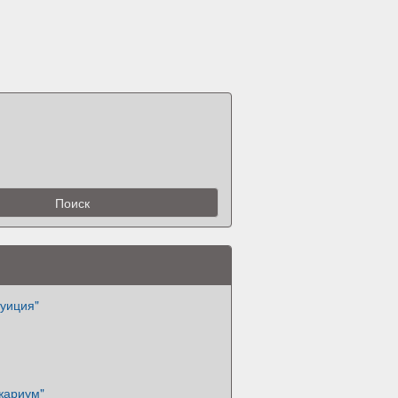
туиция"
жариум"