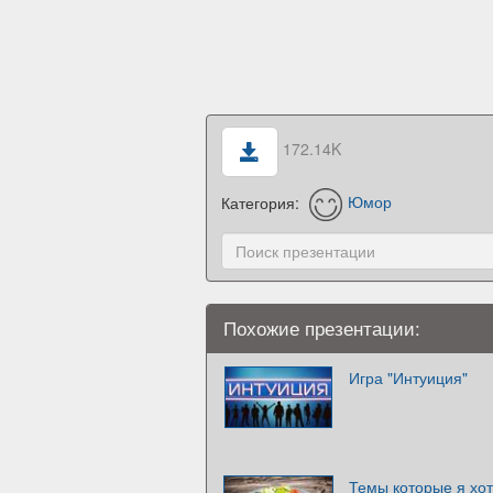
172.14K
Категория:
Юмор
Похожие презентации:
Игра "Интуиция"
Темы которые я хот