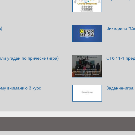
а)
Викторина "Св
ли угадай по прическе (игра)
СТб 11-1 пре
му вниманию 3 курс
Задание-игра