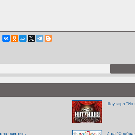
Шоу-игра "Ин
ела осветить
Игра "Сообра