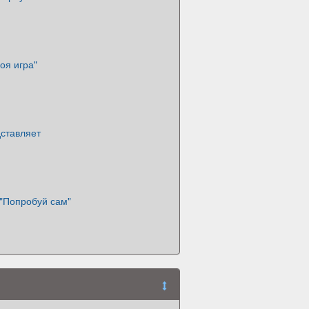
оя игра"
дставляет
 "Попробуй сам"