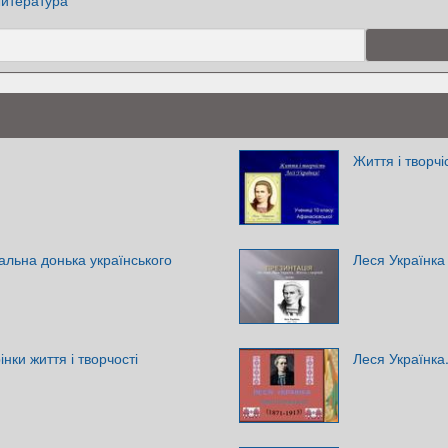
итература
Життя і творчі
іальна донька українського
Леся Українка
інки життя і творчості
Леся Українка