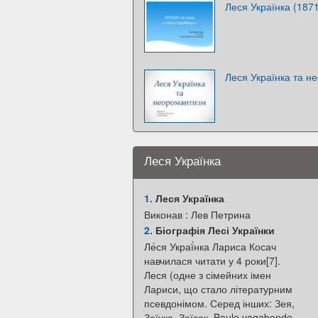
Леся Українка (187
Леся Українка та н
Леся Українка
1.
Леся Українка
Виконав : Лев Петрина
2.
Біографія Лесі Українки
Ле́ся Украї́нка Лариса Косач
навчилася читати у 4 роки[7].
Леся (одне з сімейних імен
Лариси, що стало літературним
псевдонімом. Серед інших: Зея,
Зеїчка, Зеїсок, Boule vagabonde