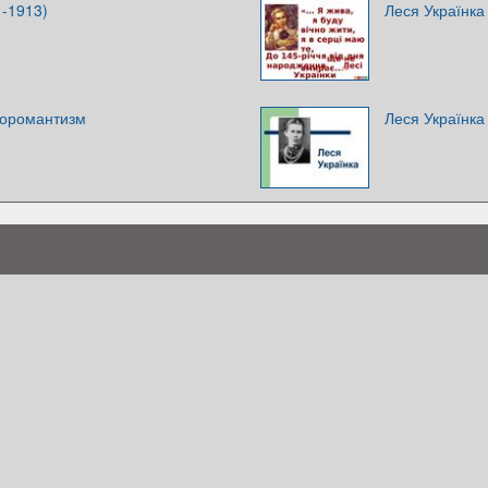
1-1913)
Леся Українка
еоромантизм
Леся Українка