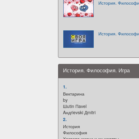
История. Философи
История. Философи
История. Философия. Игра
1.
Вектарина
by
Шutin Пavel
Aндrievski Дmitri
2.
История
Философия
Хозяева жизни и их жертвы