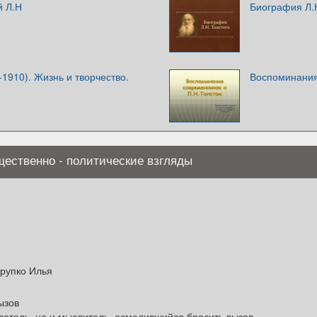
й Л.Н
Биография Л.Н
-1910). Жизнь и творчество.
Воспоминания
щественно - политические взгляды
Крупко Илья
ызов
сатель, но и мыслитель, осмелившийся бросить вызов