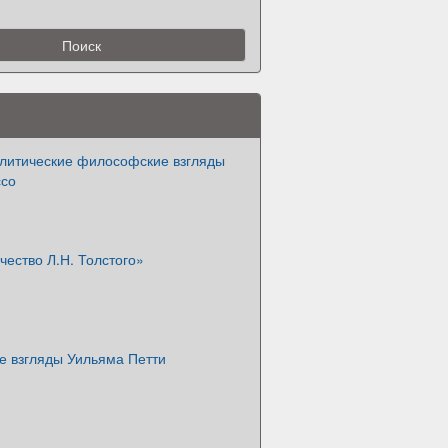
литические философские взгляды
ссо
чество Л.Н. Толстого»
е взгляды Уильяма Петти