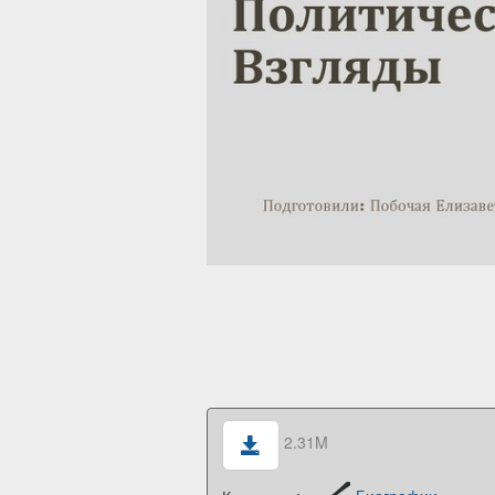
2.31M