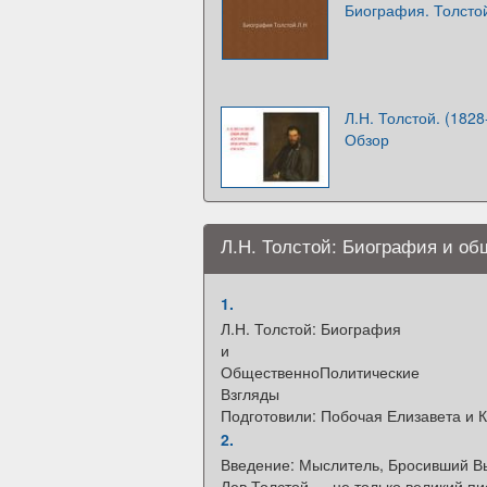
Биография. Толсто
Л.Н. Толстой. (1828
Обзор
Л.Н. Толстой: Биография и об
1.
Л.Н. Толстой: Биография
и
ОбщественноПолитические
Взгляды
Подготовили: Побочая Елизавета и 
2.
Введение: Мыслитель, Бросивший В
Лев Толстой — не только великий пи