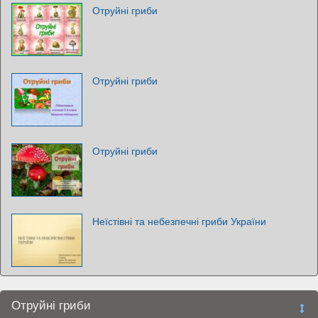
Отруйні гриби
Отруйні гриби
Отруйні гриби
Неїстівні та небезпечні гриби України
Отруйні гриби