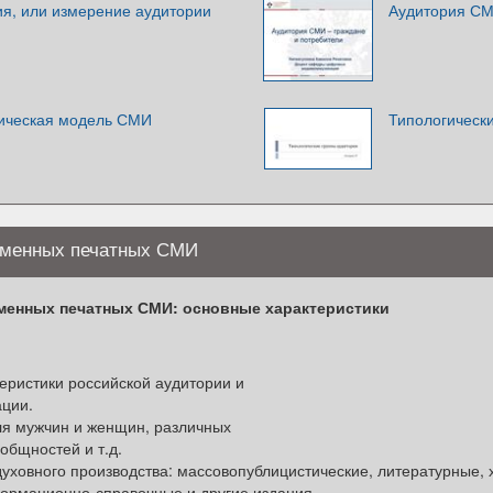
я, или измерение аудитории
Аудитория СМ
ическая модель СМИ
Типологическ
еменных печатных СМИ
менных печатных СМИ: основные характеристики
ристики российской аудитории и
ции.
ля мужчин и женщин, различных
общностей и т.д.
ховного производства: массовопублицистические, литературные, 
ормационно-справочные и другие издания.