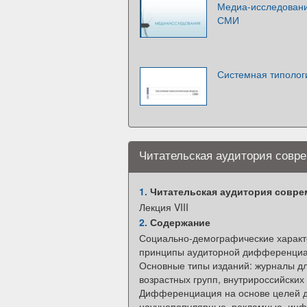
Медиа-исследовани
СМИ
Системная типолог
Читательская аудитория совр
1.
Читательская аудитория совре
Лекция VIII
2.
Содержание
Социально-демографические характе
принципы аудиторной дифференциа
Основные типы изданий: журналы д
возрастных групп, внутрироссийских 
Дифференциация на основе целей ду
научнопопулярные, рекламные, инф