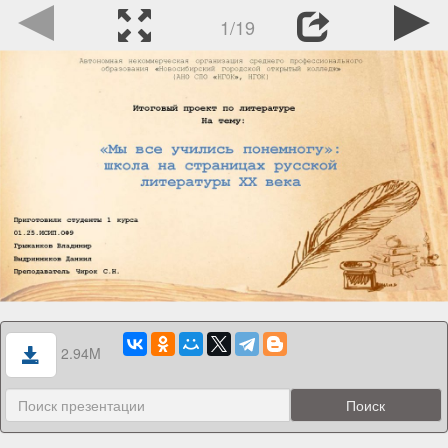
1/19
2.94M