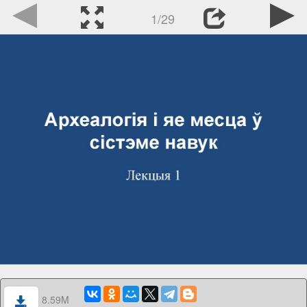
1/29
8.59M