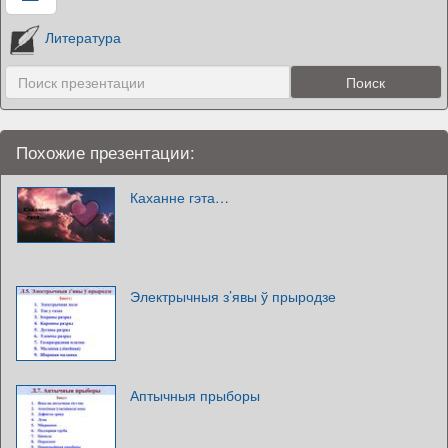
Литература
Похожие презентации:
Каханне гэта…
Электрычныя з’явы ў прыродзе
Аптычныя прыборы