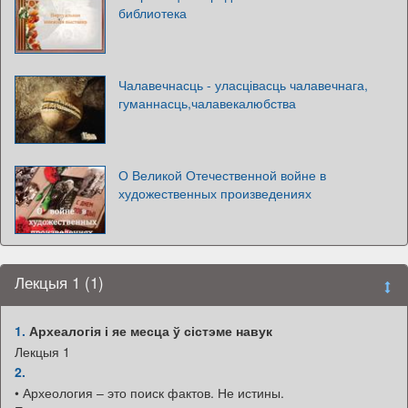
библиотека
Чалавечнасць - уласцівасць чалавечнага,
гуманнасць,чалавекалюбства
О Великой Отечественной войне в
художественных произведениях
Лекцыя 1 (1)
1.
Археалогія і яе месца ў сістэме навук
Лекцыя 1
2.
• Археология – это поиск фактов. Не истины.