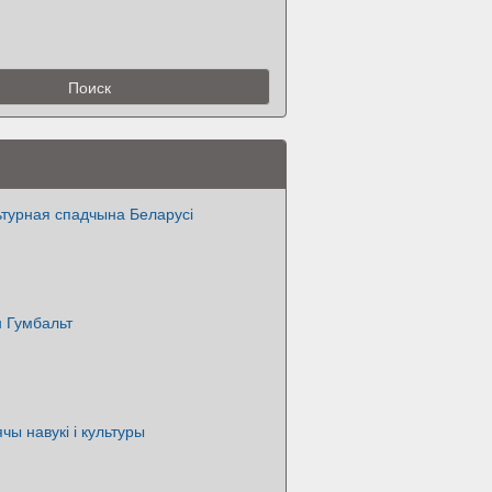
ьтурная спадчына Беларусі
н Гумбальт
чы навукі і культуры