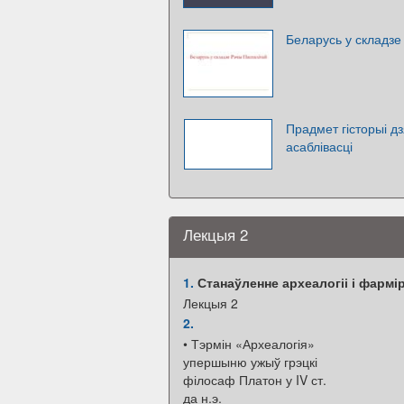
Беларусь у складзе
Прадмет гісторыі дз
асаблівасці
Лекцыя 2
1.
Станаўленне археалогіі і фарм
Лекцыя 2
2.
• Тэрмін «Археалогія»
упершыню ужыў грэцкі
філосаф Платон у IV ст.
да н.э.