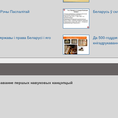
 Рэчы Паспалітай
Беларусь ў ск
яржавы і права Беларусі і яго
Да 500-годдзя 
кнігадрукаван
іраванне першых навуковых канцэпцый