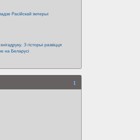
ладзе Расійскай імперыі
кнігадруку. З гісторыі развіцця
не на Беларусі