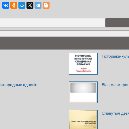
Гісторыка-кул
іжнародных адносін
Вільгельм фо
Славутыя дзея