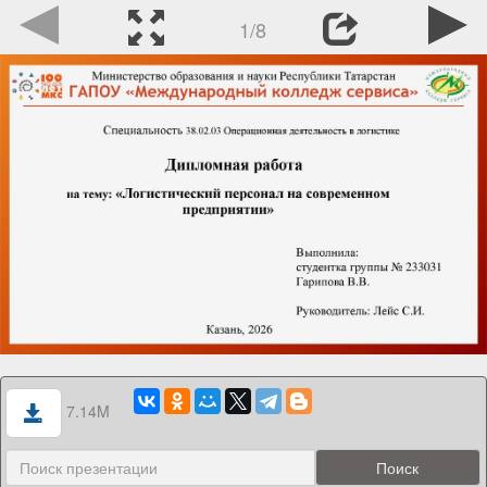
1/8
7.14M