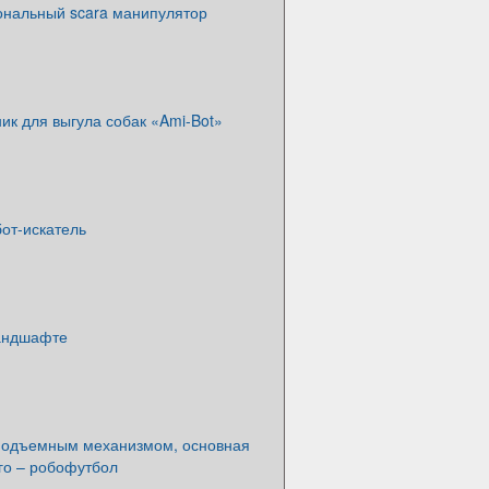
нальный scara манипулятор
к для выгула собак «Ami-Bot»
бот-искатель
ландшафте
 подъемным механизмом, основная
го – робофутбол