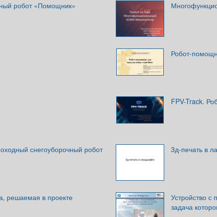
ный робот «Помощник»
Многофункцио
Робот-помощни
FPV-Track. Ро
оходный снегоуборочный робот
3д-печать в 
а, решаемая в проекте
Устройство с
задача которо