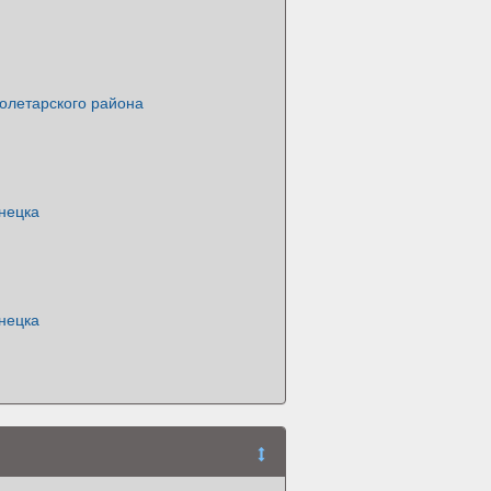
олетарского района
нецка
нецка