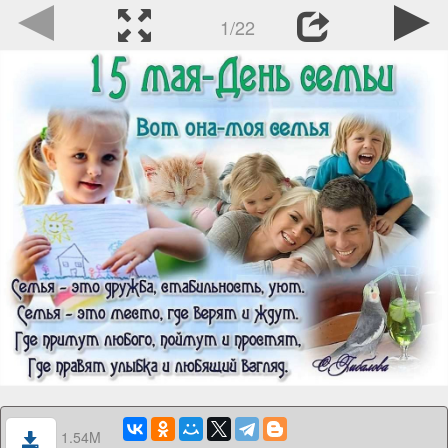
1/22
1.54M