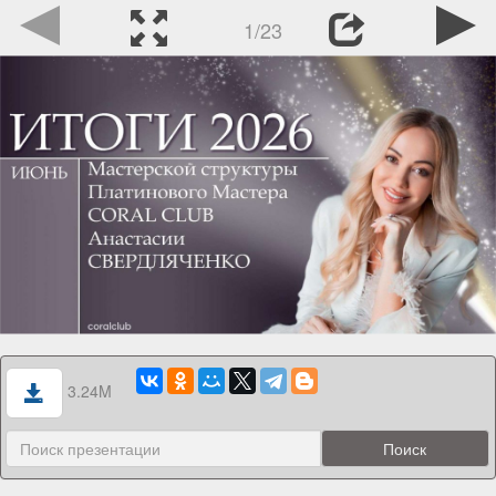
1/23
3.24M