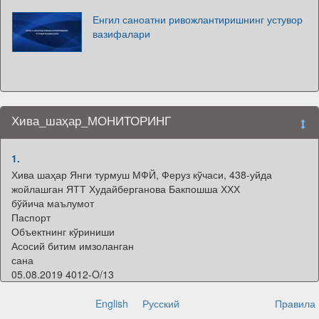
Енгил саноатни ривожлантиришнинг устувор
вазифалари
Хива_шаҳар_МОНИТОРИНГ
1.
Хива шаҳар Янги турмуш МФЙ, Феруз кўчаси, 438-уйда
жойлашган ЯТТ Худайберганова Бакпошша ХХХ
бўйича маълумот
Паспорт
Объектнинг кўриниши
Асосий битим имзоланган
сана
05.08.2019 4012-O/13
Битим амал қилиш муддати
тугаш санаси
English
Русский
Правила
15.08.2026