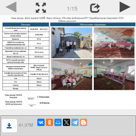
1/15
41.37M