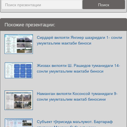
Похожие презентации:
Сирдарё вилояти Янгиер шаҳридаги 1- сонли
умумтаълим мактаби биноси
Жиззах вилояти Ш. Рашидов туманидаги 14-
сонли умумтаълим мактаби биноси
Наманган вилояти Косонсой туманидаги 9-
сонли умумтаълим мактаб биносини
Субъект тўғрисида маълумот. Бартараф
этилиши Мақоми Субъект номи