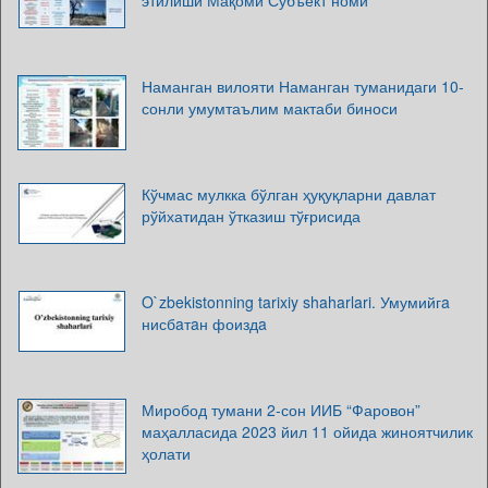
Наманган вилояти Наманган туманидаги 10-
сонли умумтаълим мактаби биноси
Кўчмас мулкка бўлган ҳуқуқларни давлат
рўйхатидан ўтказиш тўғрисида
O`zbekistonning tarixiy shaharlari. Умумийгa
нисбaтaн фоиздa
Миробод тумани 2-сон ИИБ “Фаровон”
маҳалласида 2023 йил 11 ойида жиноятчилик
ҳолати