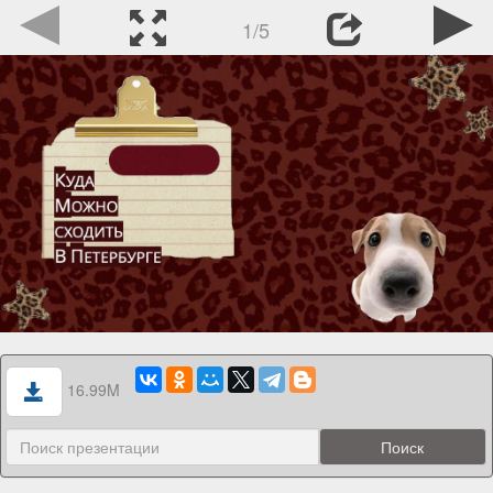
1/5
16.99M