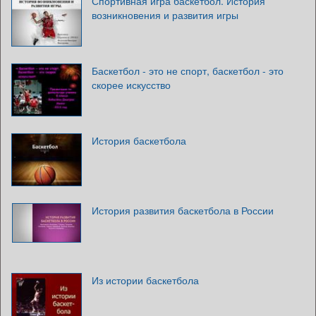
Спортивная игра баскетбол. История
возникновения и развития игры
Баскетбол - это не спорт, баскетбол - это
скорее искусство
История баскетбола
История развития баскетбола в России
Из истории баскетбола