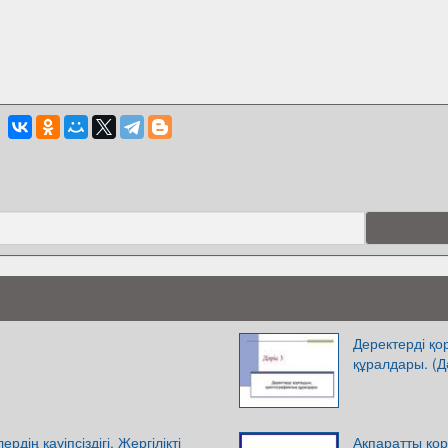
Деректерді қо
құралдары. (Д
дің қауіпсіздігі. Жергілікті
Ақпаратты қор