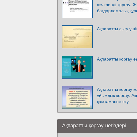
желілерді қорғау. 
бағдарламалық құр
Ақпаратты сығу үші
Ақпаратты қорғау әд
Ақпаратты қорғау ко
ұйымдық қорғау. Ақп
қамтамасыз ету
Ақпаратты қорғау негіздері