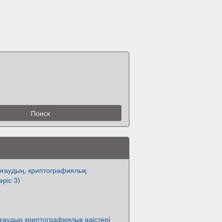
рғаудың, криптографиялық
әріс 3)
ғаудың криптографиялық әдістері