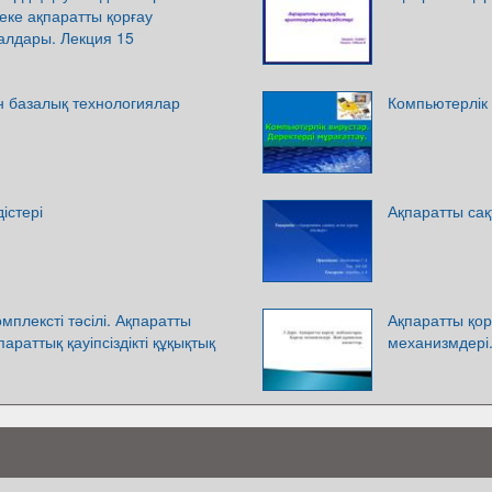
Жеке ақпаратты қорғау
алдары. Лекция 15
н базалық технологиялар
Компьютерлік 
істері
Ақпаратты сақ
мплексті тәсілі. Ақпаратты
Ақпаратты қор
араттық қауіпсіздікті құқықтық
механизмдері.