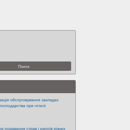
ізація обслуговування закладах
господарства при готелі
ла подавання страв і напоїв різних