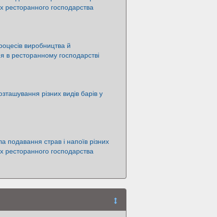
ах ресторанного господарства
оцесів виробництва й
я в ресторанному господарстві
озташування різних видів барів у
ла подавання страв і напоїв різних
ах ресторанного господарства