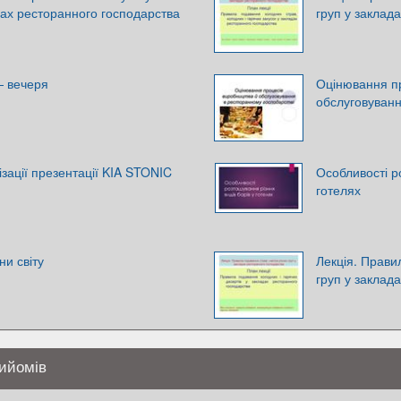
дах ресторанного господарства
груп у заклад
— вечеря
Оцінювання пр
обслуговуванн
ізації презентації KIA STONIC
Особливості р
готелях
ни світу
Лекція. Прави
груп у заклад
рийомів