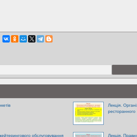
кетів
Лекція. Орган
ресторанного 
я кейтерингового обслуговування
Лекція. Прави