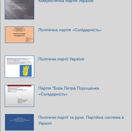
Комуністична партія України
Політична партія «Солідарність»
Політичні партії України
Па́ртія "Бло́к Петра́ Пороше́нка
«Солідарність»
Політичні партії та рухи. Партійна система в
Україні