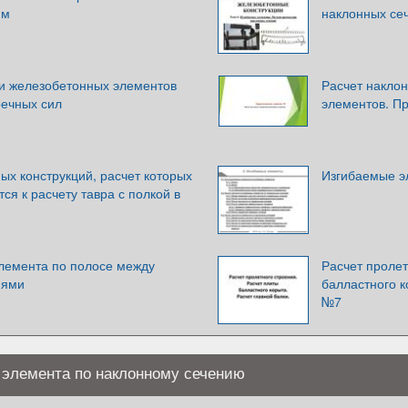
ям
наклонных се
ти железобетонных элементов
Расчет накло
речных сил
элементов. Пр
х конструкций, расчет которых
Изгибаемые э
ся к расчету тавра с полкой в
элемента по полосе между
Расчет пролет
иями
балластного к
№7
 элемента по наклонному сечению