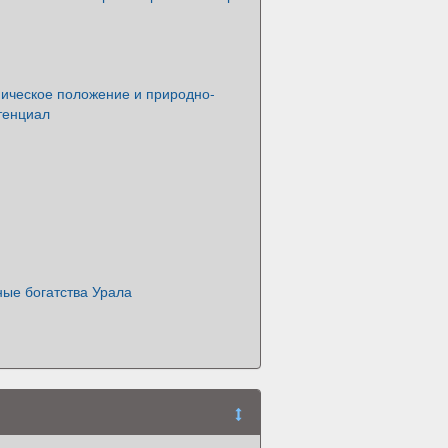
фическое положение и природно-
тенциал
ные богатства Урала