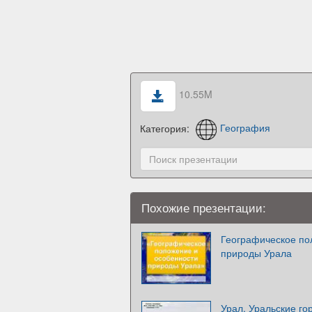
10.55M
Категория:
География
Похожие презентации:
Географическое по
природы Урала
Урал. Уральские го