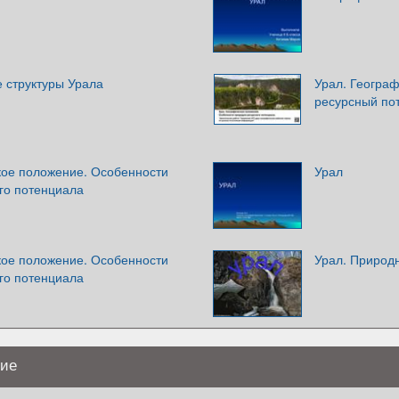
 структуры Урала
Урал. Геогра
ресурсный по
кое положение. Особенности
Урал
го потенциала
кое положение. Особенности
Урал. Природ
го потенциала
ние