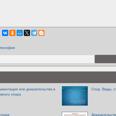
лософия
ументация или доказательства в
Спор. Виды, с
ивного спора
спора
Доказательст