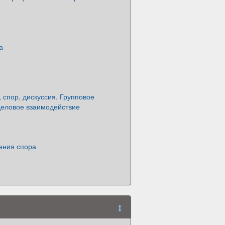
а
 спор, дискуссия. Групповое
деловое взаимодействие
ения спора