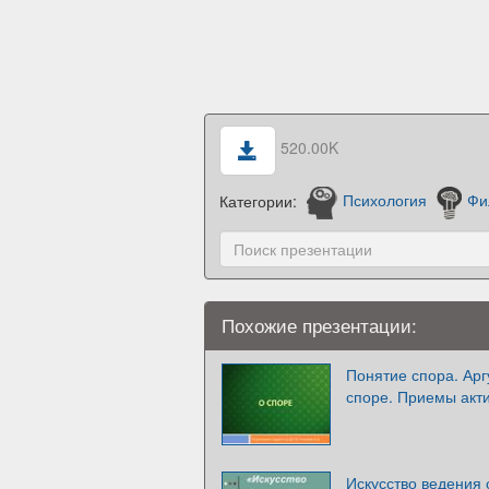
520.00K
Категории:
Психология
Фи
Похожие презентации:
Понятие спора. Арг
споре. Приемы акт
Искусство ведения 