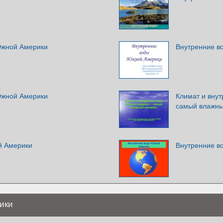
Южной Америки
Внутренние в
Южной Америки
Климат и вну
самый влажны
й Америки
Внутренние в
ики