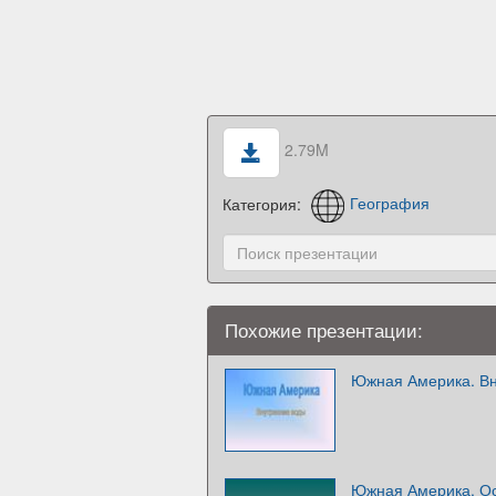
2.79M
Категория:
География
Похожие презентации:
Южная Америка. Вн
Южная Америка. Ос