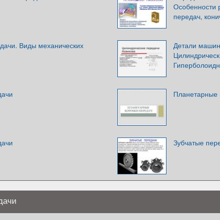
Особенности 
передач, кони
дачи. Виды механических
Детали машин
Цилиндрическ
Гиперболоидны
дачи
Планетарные 
дачи
Зубчатые пер
дачи