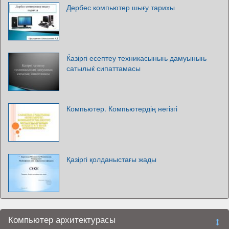
Дербес компьютер шығу тарихы
Ќазіргі есептеу техникасыныњ дамуыныњ
сатылыќ сипаттамасы
Компьютер. Компьютердің негізгі
Қазіргі қолданыстағы жады
Компьютер архитектурасы