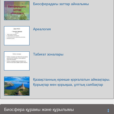
Биосферадағы заттар айналымы
Ареалогия
Табиғат зоналары
Қазақстанның ерекше қорғалатын аймақтары.
Қорықтар мен қорықша, ұлттық саябақтар
Биосфера құрамы және құрылымы