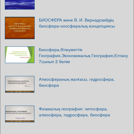
БИОСФЕРА және В. И. Вернадскийдің
биосфера-ноосфералық концепциясы
Биосфера,Әлеуметтік
География,Экономикалық География,Елтану
7сынып 2 бөлім
Атмосфераның жалғасы, гидросфера,
биосфера
Физикалық география: литосфера,
атмосфера, гидросфера, биосфера