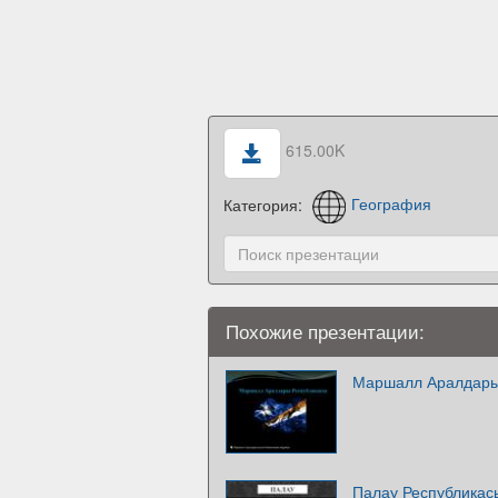
615.00K
Категория:
География
Похожие презентации:
Маршалл Аралдары
Палау Республикас