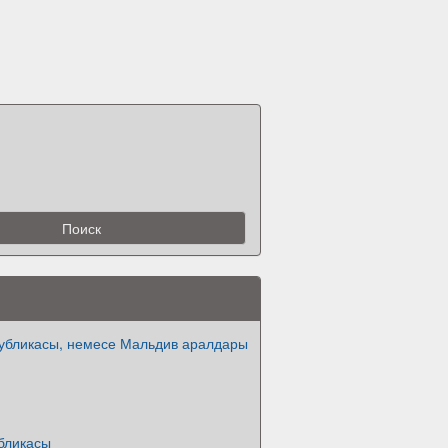
убликасы, немесе Мальдив аралдары
бликасы