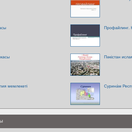
асы
Профайлинг. 
икасы
Пәкістан исла
пия мемлекеті
Сурина́м Респ
сы