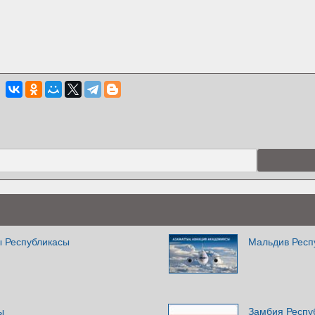
 Республикасы
Мальдив Респ
ы
Замбия Респу