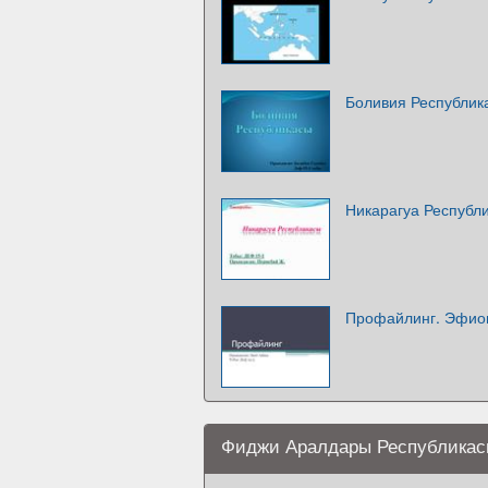
Боливия Республик
Никарагуа Республ
Профайлинг. Эфио
Фиджи Аралдары Республика