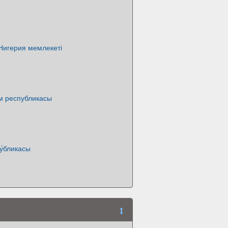
Нигерия мемлекеті
м республикасы
у́бликасы