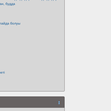
ан, будда
 пайда болуы
еті