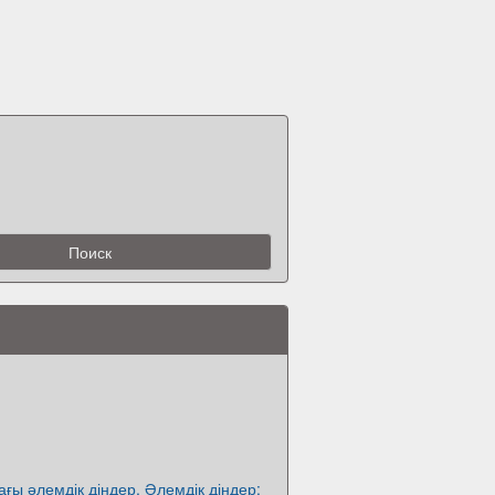
ағы әлемдік діндер. Әлемдік діндер: