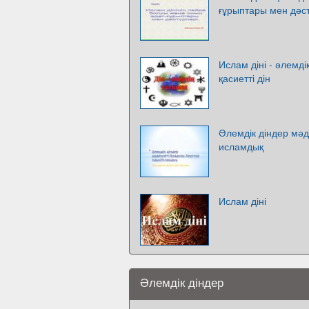
ғұрыптары мен дәс
Ислам діні - әлемдік
қасиетті дін
Әлемдік діндер мәд
исламдық
Ислам діні
Әлемдік діндер