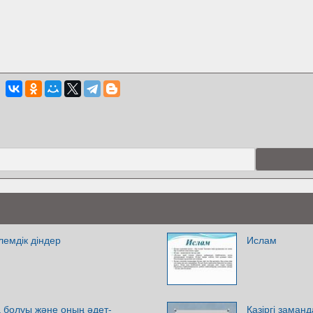
лемдік діндер
Ислам
а болуы және оның әдет-
Қазіргі заманд