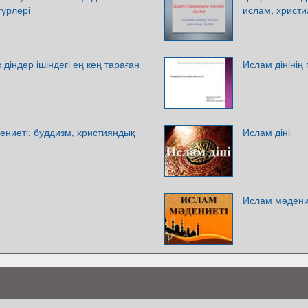
түрлері
ислам, христи
 діндер ішіндегі ең кең тараған
Ислам дінінің
ениеті: буддизм, християндық
Ислам діні
Ислам мәдени