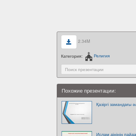
2.34M
Категория:
Религия
Похожие презентации:
Қазіргі замандағы ә
Ислам дінінің пайд