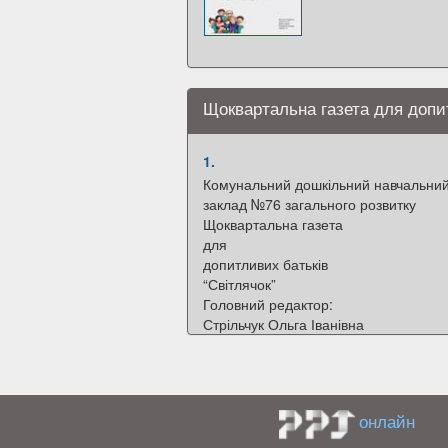
Щоквартальна газета для допит
1.
Комунальний дошкільний навчальни
заклад №76 загального розвитку
Щоквартальна газета
для
допитливих батьків
“Світлячок”
Головний редактор:
Стрільчук Ольга Іванівна
2.
Навчаємося граючи
Скільки років вашому малюку? Через
півроку піде до школи? Вважаєте, що
онлайн
вже потрібно готуватися? Можливо.