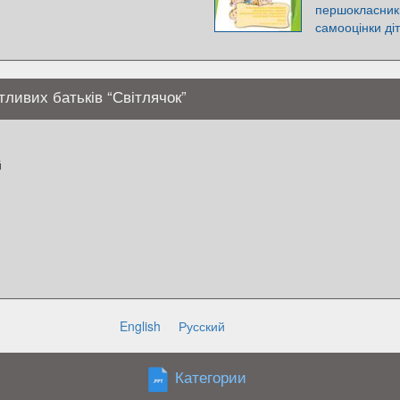
першокласникі
самооцінки ді
ливих батьків “Світлячок”
й
English
Русский
Категории