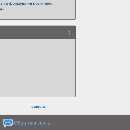
в та формуванні позитивної
тей
Правила
Обратная связь