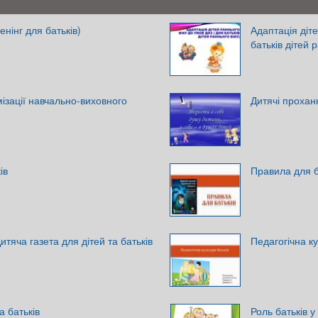
енінг для батьків)
Адаптація діте
батьків дітей 
мізації навчально-виховного
Дитячі прохан
ів
Правила для б
итяча газета для дітей та батьків
Педагогічна ку
а батьків
Роль батьків 