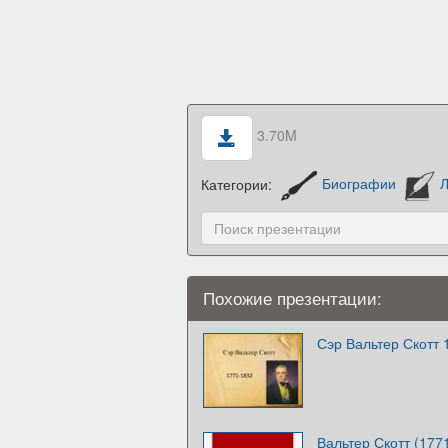
3.70M
Категории:
Биографии
Л
Похожие презентации:
Сэр Вальтер Скотт 
Вальтер Скотт (177