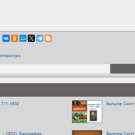
итература
1771-1832
Вальтер Скот
1 – 1832). Биография
Вальтер Скотт