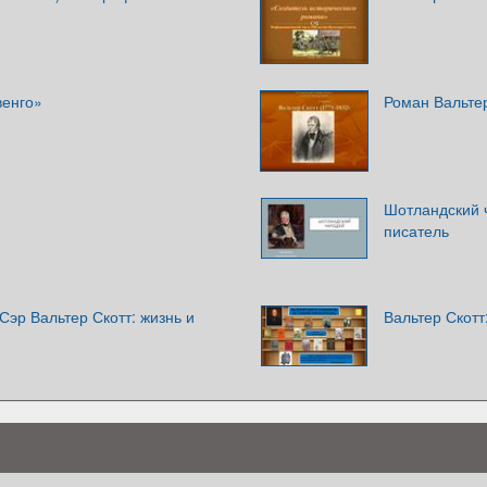
венго»
Роман Вальте
Шотландский ч
писатель
Сэр Вальтер Скотт: жизнь и
Вальтер Скотт