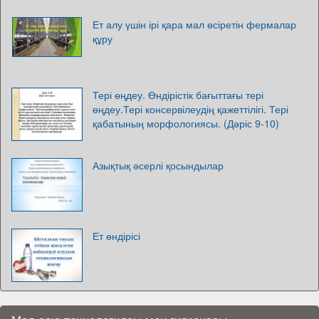
Ет алу үшін ірі қара мал өсіретін фермалар
құру
Тері өңдеу. Өндірістік бағыттағы тері
өңдеу.Тері консервілеудің қажеттілігі. Тері
қабатының морфологиясы. (Дәріс 9-10)
Азықтық әсерлі қосындылар
Ет өндірісі