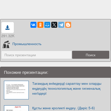
291.32K
Промышленность
Похожие презентации:
Тағамдық өнiмдердi сараптау мен оларды
өңдеудiң технологиялық және гигиеналық
негiздерi
Құсты және кроликті өңдеу. (Дәріс 5-6)