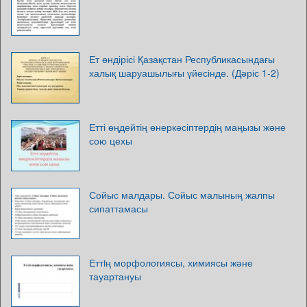
Ет өндірісі Қазақстан Республикасындағы
халық шаруашылығы үйесінде. (Дәріс 1-2)
Етті өңдейтің өнеркәсіптердің маңызы және
сою цехы
Сойыс малдары. Сойыс малының жалпы
сипаттамасы
Еттiң морфологиясы, химиясы және
тауартануы