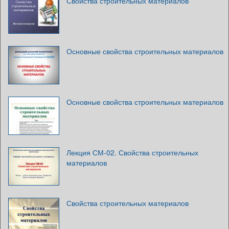
Свойства строительных материалов
Основные свойства строительных материалов
Основные свойства строительных материалов
Лекция СМ-02. Свойства строительных
материалов
Свойства строительных материалов