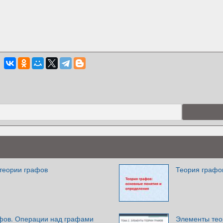
теории графов
Теория графо
фов. Операции над графами
Элементы тео