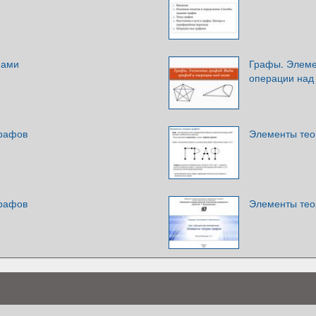
фами
Графы. Элеме
операции над
графов
Элементы тео
графов
Элементы тео