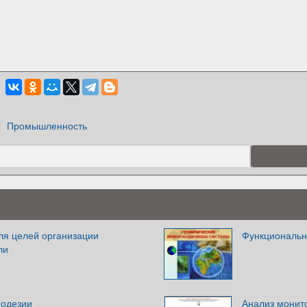
Промышленность
я целей организации
Функциональн
ли
еодезии
Анализ монит