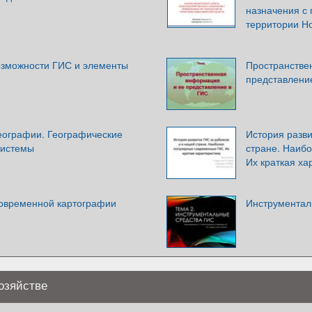
назначения с
территории Н
зможности ГИС и элементы
Пространстве
представлени
географии. Географические
История разв
истемы
стране. Наиб
Их краткая ха
современной картографии
Инструментал
озяйстве