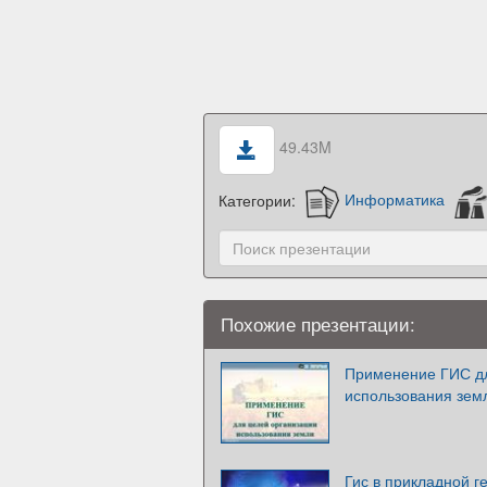
49.43M
Категории:
Информатика
Похожие презентации:
Применение ГИС дл
использования зем
Гис в прикладной г