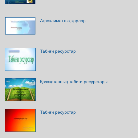
Агроклиматтық қорлар
Табиғи ресурстар
Қазақстанның табиғи ресурстары
Табиғи ресурстар