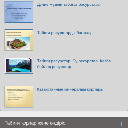
Дүние жүзінің табиғат ресурстары
Табиғи ресурстарды бағалау
Табиғи ресурстар. Су ресурстар. Қазба
байлық ресурстар
Қазақстанның минералды қорлары
Табиғи қорлар және өндіріс