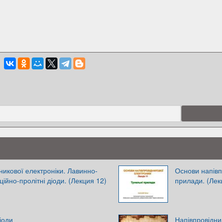
никової електроніки. Лавинно-
Основи напівп
ційно-пролітні діоди. (Лекция 12)
прилади. (Лек
іоди
Напівпровідник