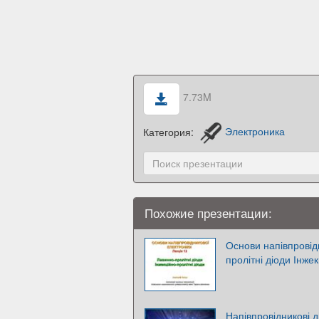
7.73M
Категория:
Электроника
Похожие презентации:
Основи напівпровід
пролітні діоди Інжек
Напівпровідникові д