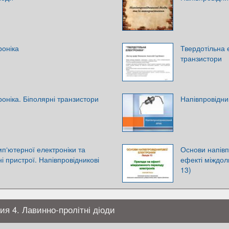
роніка
Твердотільна 
транзистори
оніка. Біполярні транзистори
Напівпровідни
п‘ютерної електроніки та
Основи напівп
і пристрої. Напівпровідникові
ефекті міждол
13)
ия 4. Лавинно-пролітні діоди