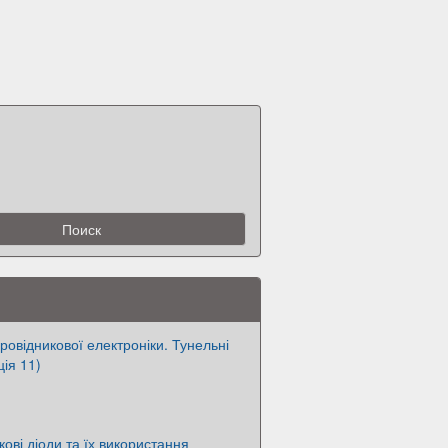
ровідникової електроніки. Тунельні
ція 11)
ові діоди та їх використання