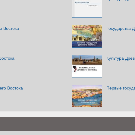
о Востока
Государства Д
Востока
Культура Древ
его Востока
Первые госуд