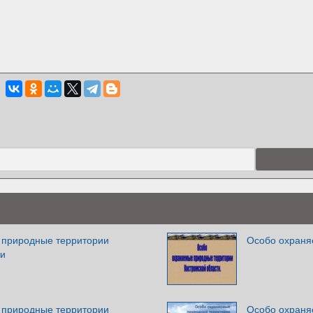
 природные территории
Особо охраня
ти
 природные территории
Особо охраня