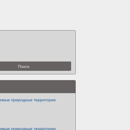
емые природные территории
емые природные территории