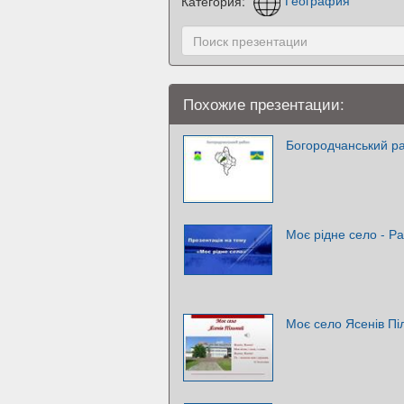
Категория:
География
Похожие презентации:
Богородчанський р
Моє рідне село - Р
Моє село Ясенів Пі