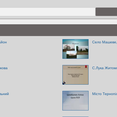
айон
Село Машеве,
акова
С.Лука Житом
льний
Місто Тернопі