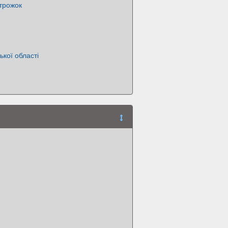
трожок
ької області