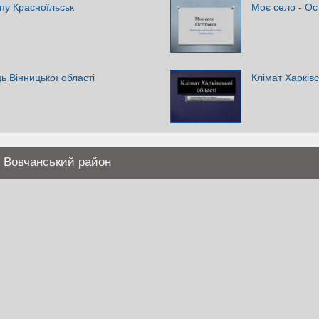
пу Красноїльськ
Моє село - Ос
ь Вінницької області
Клімат Харківс
, Вовчанський район