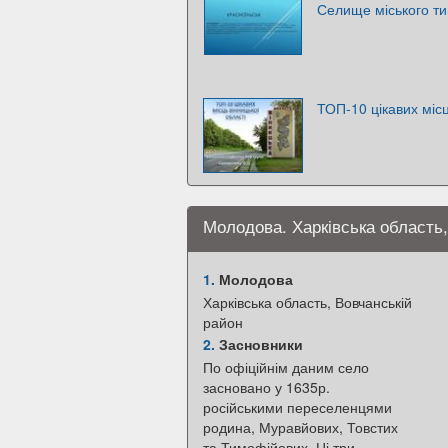
Селище міського ти
ТОП-10 цікавих місц
Молодова. Харківська область
1.
Молодова
Харківська область, Вовчанській
район
2.
Засновники
По офіційнім даним село
засновано у 1635р.
російськими переселенцями
родина, Муравйових, Товстих
та Тимофійових. Ці три