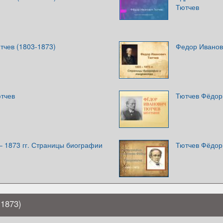
Тютчев
тчев (1803-1873)
Федор Иванов
тчев
Тютчев Фёдор
 – 1873 гг. Страницы биографии
Тютчев Фёдор
1873)