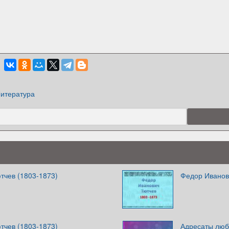
итература
тчев (1803-1873)
Федор Иванов
тчев (1803-1873)
Адресаты люб