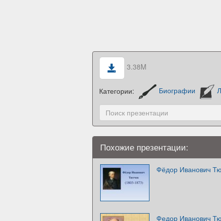
3.38M
Категории:
Биографии
Л
Похожие презентации:
Фёдор Иванович Тю
Федор Иванович Тю