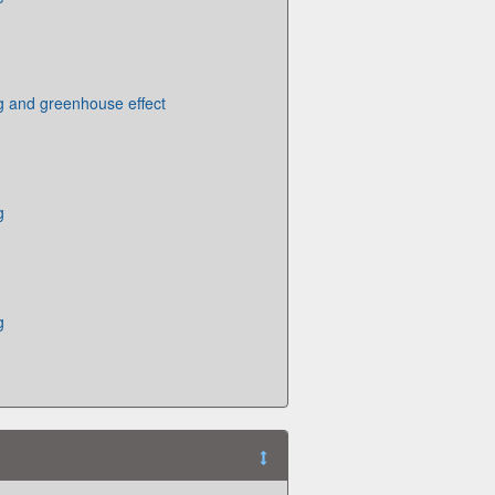
g and greenhouse effect
g
g