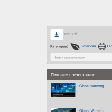
839.17K
Категории:
Экология
Ге
Похожие презентации:
Global warming
Global Warming