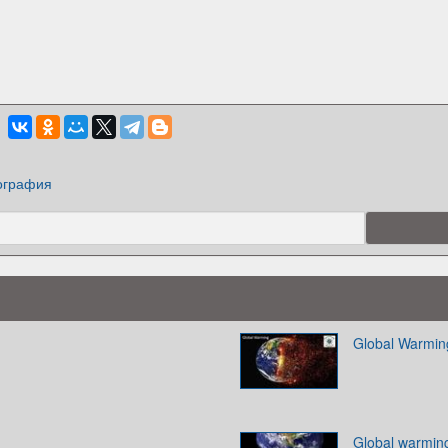
ография
Global Warmin
Global warmin