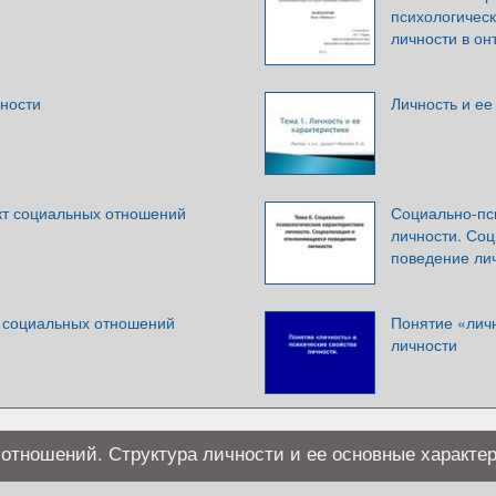
психологическ
личности в он
чности
Личность и ее
ект социальных отношений
Социально-пс
личности. Со
поведение лич
е социальных отношений
Понятие «личн
личности
 отношений. Структура личности и ее основные характе