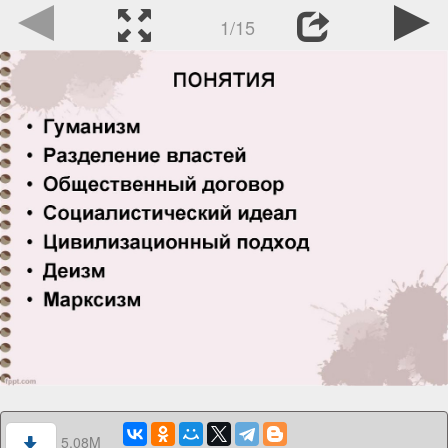
1/15
5.08M