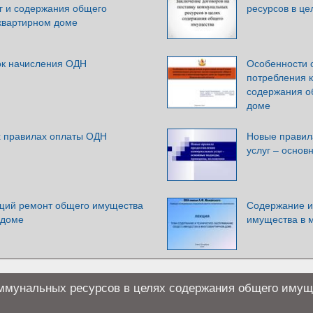
г и содержания общего
ресурсов в ц
квартирном доме
ок начисления ОДН
Особенности 
потребления 
содержания о
доме
х правилах оплаты ОДН
Новые правил
услуг – осно
щий ремонт общего имущества
Содержание и
 доме
имущества в 
ммунальных ресурсов в целях содержания общего имущ