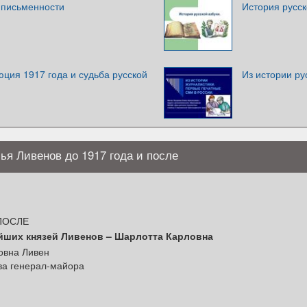
 письменности
История русск
ция 1917 года и судьба русской
Из истории ру
ья Ливенов до 1917 года и после
ПОСЛЕ
ших князей Ливенов – Шарлотта Карловна
овна Ливен
ова генерал-майора