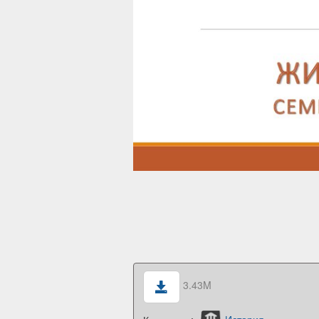
3.43M