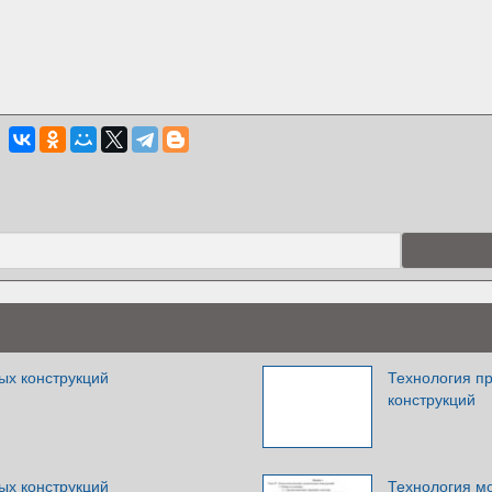
ых конструкций
Технология п
конструкций
ых конструкций
Технология м